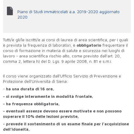
Piano di Studi immatricolati a.a. 2019-2020 aggiornato
2020
Tutti/e gli/le iscritti/e ai corsi di laurea di area scientifica, per i quali
è prevista la frequenza di laboratori, è
obbligatorio
frequentare il
corso di formazione in materia di salute e sicurezza nei luoghi di
lavoro - area scientifica rischio alto, come previsto dall'art. 20,
comma 2, lettera h) del D. Lgs. 9 aprile 2008, n. 81 e s.m.i.
Il corso viene organizzato dall’Ufficio Servizio di Prevenzione e
Protezione dell’Università di Siena:
-
ha una durata di 16 ore,
- si svolge interamente in modalità frontale,
- ha frequenza obbligatoria,
- eventuali assenze devono essere motivate e non possono
superare il 10% delle lezioni previste,
- prevede il sostenimento di un esame finale per l’acquisizione
dell’idoneità,