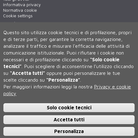
Informativa privacy
Normativa cookie
Cookie settings
Virtual tour
WiFi - unisiWireless
Questo sito utilizza cookie tecnici e di profilazione, propri
e di terze parti, per garantire la corretta navigazione,
analizzare il traffico e misurare l'efficacia delle attività di
comunicazione istituzionale.
Puoi rifiutare i cookie non
necessari e di profilazione cliccando su
“Solo cookie
tecnici”
.
Puoi scegliere di acconsentirne l’utilizzo cliccando
su
“Accetta tutti”
oppure puoi personalizzare le tue
Università degli Studi di Siena
scelte cliccando su
“Personalizza”
.
Rettorato, via Banchi di Sotto 55, 53100 Siena ITALIA
Per maggiori informazioni leggi la nostra
Privacy e cookie
P.IVA 00273530527 | C.F. 80002070524 | Caselle Pec:
Posta
policy
Elettronica Certificata
Contatti:
urp@unisi.it
- URP - Ufficio Relazioni con il Pubblico Tel.
0577 235555 (dal lunedì al venerdì dalle 9.30 alle 10.30)
Solo cookie tecnici
Accetta tutti
Personalizza