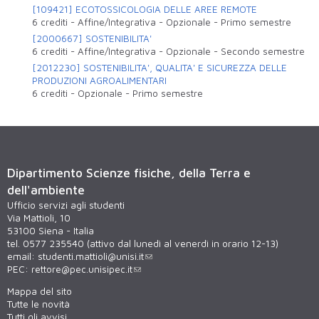
[109421] ECOTOSSICOLOGIA DELLE AREE REMOTE
6 crediti
-
Affine/Integrativa
-
Opzionale
-
Primo semestre
[2000667] SOSTENIBILITA'
6 crediti
-
Affine/Integrativa
-
Opzionale
-
Secondo semestre
[2012230] SOSTENIBILITA', QUALITA' E SICUREZZA DELLE
PRODUZIONI AGROALIMENTARI
6 crediti
-
Opzionale
-
Primo semestre
Dipartimento Scienze fisiche, della Terra e
dell'ambiente
Ufficio servizi agli studenti
Via Mattioli, 10
53100 Siena - Italia
tel. 0577 235540 (attivo dal lunedì al venerdì in orario 12-13)
email:
studenti.mattioli@unisi.it
PEC:
rettore@pec.unisipec.it
Mappa del sito
Tutte le novità
Tutti gli avvisi