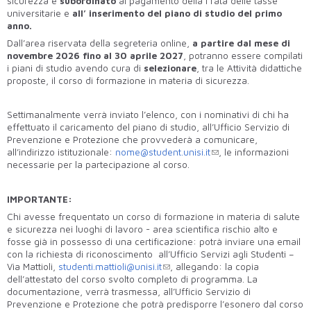
sicurezza è
subordinato
al pagamento della I rata delle tasse
universitarie e
all’ inserimento
del piano di studio del primo
anno.
Dall’area riservata della segreteria online,
a partire dal mese di
novembre 2026 fino al 30 aprile 2027
, potranno essere compilati
i piani di studio avendo cura di
selezionare
, tra le Attività didattiche
proposte, il corso di formazione in materia di sicurezza.
Settimanalmente verrà inviato l’elenco, con i nominativi di chi ha
effettuato il caricamento del piano di studio, all’Ufficio Servizio di
Prevenzione e Protezione che provvederà a comunicare,
all’indirizzo istituzionale:
nome@student.unisi.it
, le informazioni
necessarie per la partecipazione al corso.
IMPORTANTE:
Chi avesse frequentato un corso di formazione in materia di salute
e sicurezza nei luoghi di lavoro - area scientifica rischio alto e
fosse già in possesso di una certificazione: potrà inviare una email
con la richiesta di riconoscimento all’Ufficio Servizi agli Studenti –
Via Mattioli,
studenti.mattioli@unisi.it
, allegando: la copia
dell’attestato del corso svolto completo di programma. La
documentazione, verrà trasmessa, all’Ufficio Servizio di
Prevenzione e Protezione che potrà predisporre l’esonero dal corso