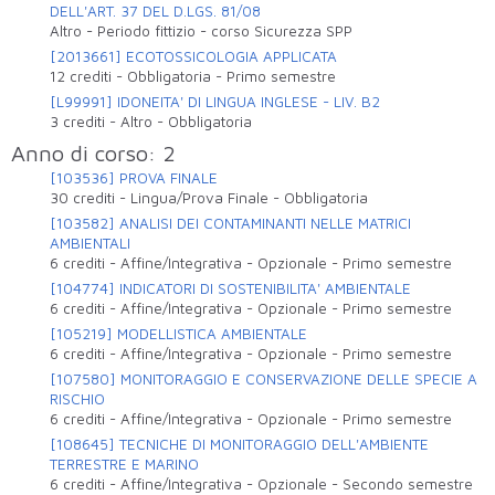
DELL'ART. 37 DEL D.LGS. 81/08
Altro
-
Periodo fittizio - corso Sicurezza SPP
[2013661] ECOTOSSICOLOGIA APPLICATA
12 crediti
-
Obbligatoria
-
Primo semestre
[L99991] IDONEITA' DI LINGUA INGLESE - LIV. B2
3 crediti
-
Altro
-
Obbligatoria
Anno di corso: 2
[103536] PROVA FINALE
30 crediti
-
Lingua/Prova Finale
-
Obbligatoria
[103582] ANALISI DEI CONTAMINANTI NELLE MATRICI
AMBIENTALI
6 crediti
-
Affine/Integrativa
-
Opzionale
-
Primo semestre
[104774] INDICATORI DI SOSTENIBILITA' AMBIENTALE
6 crediti
-
Affine/Integrativa
-
Opzionale
-
Primo semestre
[105219] MODELLISTICA AMBIENTALE
6 crediti
-
Affine/Integrativa
-
Opzionale
-
Primo semestre
[107580] MONITORAGGIO E CONSERVAZIONE DELLE SPECIE A
RISCHIO
6 crediti
-
Affine/Integrativa
-
Opzionale
-
Primo semestre
[108645] TECNICHE DI MONITORAGGIO DELL'AMBIENTE
TERRESTRE E MARINO
6 crediti
-
Affine/Integrativa
-
Opzionale
-
Secondo semestre