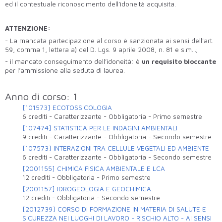
ed il contestuale riconoscimento dell’idoneità acquisita.
ATTENZIONE:
- La mancata partecipazione al corso è sanzionata ai sensi dell'art.
59, comma 1, lettera a) del D. Lgs. 9 aprile 2008, n. 81 e s.m.i.;
- il mancato conseguimento dell’idoneità: è
un requisito bloccante
per l’ammissione alla seduta di laurea.
Anno di corso: 1
[101573] ECOTOSSICOLOGIA
6 crediti
-
Caratterizzante
-
Obbligatoria
-
Primo semestre
[107474] STATISTICA PER LE INDAGINI AMBIENTALI
9 crediti
-
Caratterizzante
-
Obbligatoria
-
Secondo semestre
[107573] INTERAZIONI TRA CELLULE VEGETALI ED AMBIENTE
6 crediti
-
Caratterizzante
-
Obbligatoria
-
Secondo semestre
[2001155] CHIMICA FISICA AMBIENTALE E LCA
12 crediti
-
Obbligatoria
-
Primo semestre
[2001157] IDROGEOLOGIA E GEOCHIMICA
12 crediti
-
Obbligatoria
-
Secondo semestre
[2012739] CORSO DI FORMAZIONE IN MATERIA DI SALUTE E
SICUREZZA NEI LUOGHI DI LAVORO - RISCHIO ALTO - AI SENSI