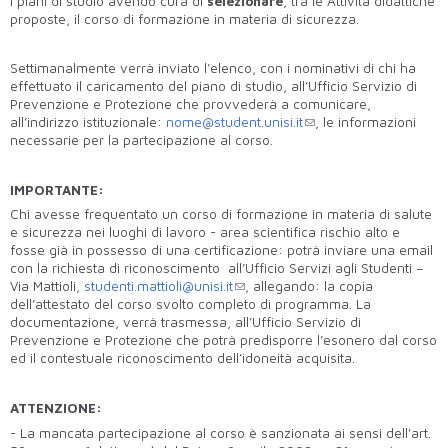
i piani di studio avendo cura di
selezionare
, tra le Attività didattiche
proposte, il corso di formazione in materia di sicurezza.
Settimanalmente verrà inviato l’elenco, con i nominativi di chi ha
effettuato il caricamento del piano di studio, all’Ufficio Servizio di
Prevenzione e Protezione che provvederà a comunicare,
all’indirizzo istituzionale:
nome@student.unisi.it
, le informazioni
necessarie per la partecipazione al corso.
IMPORTANTE:
Chi avesse frequentato un corso di formazione in materia di salute
e sicurezza nei luoghi di lavoro - area scientifica rischio alto e
fosse già in possesso di una certificazione: potrà inviare una email
con la richiesta di riconoscimento all’Ufficio Servizi agli Studenti –
Via Mattioli,
studenti.mattioli@unisi.it
, allegando: la copia
dell’attestato del corso svolto completo di programma. La
documentazione, verrà trasmessa, all’Ufficio Servizio di
Prevenzione e Protezione che potrà predisporre l’esonero dal corso
ed il contestuale riconoscimento dell’idoneità acquisita.
ATTENZIONE:
- La mancata partecipazione al corso è sanzionata ai sensi dell'art.