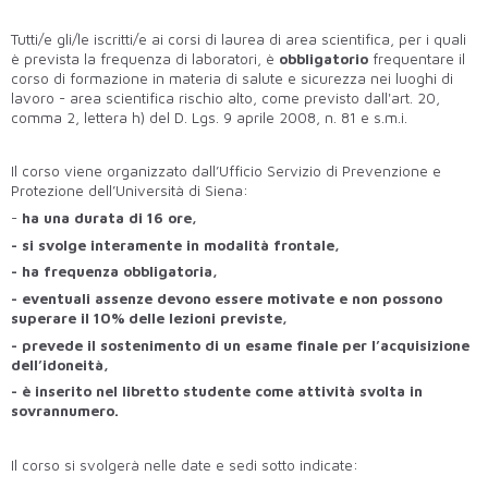
Tutti/e gli/le iscritti/e ai corsi di laurea di area scientifica, per i quali
è prevista la frequenza di laboratori, è
obbligatorio
frequentare il
corso di formazione in materia di salute e sicurezza nei luoghi di
lavoro - area scientifica rischio alto, come previsto dall'art. 20,
comma 2, lettera h) del D. Lgs. 9 aprile 2008, n. 81 e s.m.i.
Il corso viene organizzato dall’Ufficio Servizio di Prevenzione e
Protezione dell’Università di Siena:
-
ha una durata di 16 ore,
- si svolge interamente in modalità frontale,
- ha frequenza obbligatoria,
- eventuali assenze devono essere motivate e non possono
superare il 10% delle lezioni previste,
- prevede il sostenimento di un esame finale per l’acquisizione
dell’idoneità,
- è inserito nel libretto studente come attività svolta in
sovrannumero.
Il corso si svolgerà nelle date e sedi sotto indicate: