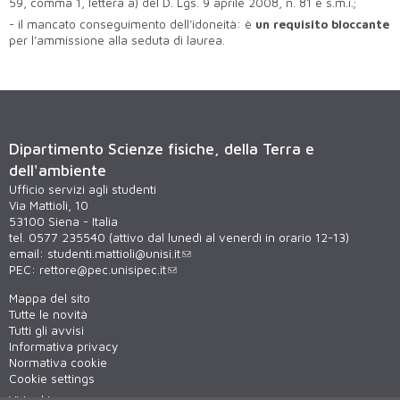
59, comma 1, lettera a) del D. Lgs. 9 aprile 2008, n. 81 e s.m.i.;
- il mancato conseguimento dell’idoneità: è
un requisito bloccante
per l’ammissione alla seduta di laurea.
Dipartimento Scienze fisiche, della Terra e
dell'ambiente
Ufficio servizi agli studenti
Via Mattioli, 10
53100 Siena - Italia
tel. 0577 235540 (attivo dal lunedì al venerdì in orario 12-13)
email:
studenti.mattioli@unisi.it
PEC:
rettore@pec.unisipec.it
Mappa del sito
Tutte le novità
Tutti gli avvisi
Informativa privacy
Normativa cookie
Cookie settings